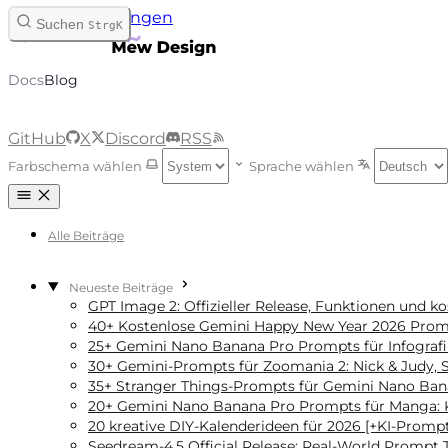
Zum Inhalt springen
Suchen
Strg
K
Docs
Blog
GitHub
X
Discord
RSS
Farbschema wählen
Sprache wählen
Alle Beiträge
Neueste Beiträge
GPT Image 2: Offizieller Release, Funktionen und ko
40+ Kostenlose Gemini Happy New Year 2026 Promp
25+ Gemini Nano Banana Pro Prompts für Infografik
30+ Gemini-Prompts für Zoomania 2: Nick & Judy, S
35+ Stranger Things-Prompts für Gemini Nano Ban
20+ Gemini Nano Banana Pro Prompts für Manga: 
20 kreative DIY-Kalenderideen für 2026 [+KI-Prompt
Seedream‑4.5 Official Release: Real-World Prompt T