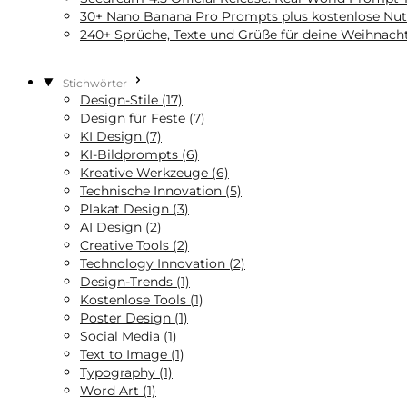
30+ Nano Banana Pro Prompts plus kostenlose Nut
240+ Sprüche, Texte und Grüße für deine Weihnach
Stichwörter
Design-Stile (17)
Design für Feste (7)
KI Design (7)
KI-Bildprompts (6)
Kreative Werkzeuge (6)
Technische Innovation (5)
Plakat Design (3)
AI Design (2)
Creative Tools (2)
Technology Innovation (2)
Design-Trends (1)
Kostenlose Tools (1)
Poster Design (1)
Social Media (1)
Text to Image (1)
Typography (1)
Word Art (1)