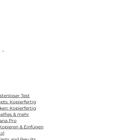
stenloser Test
ts: Kopierfertig
en: Kopierfertig
elfies & mehr
ana Pro
Kopieren & Einfügen
s]
ests and Results