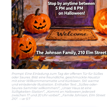
Prompt: Eine Einladung zum Tag der offenen Tür für Süßes
oder Saures. Bild: eine freundliche, geschmückte Haustür
mit einer Willkommensmatte und Kürbissen. Stil: warme
und einladende Illustration. Enthalter Text: „Süßes-oder-
Saures-Sammler willkommen!“, „Unser Haus ist eine
Süßigkeiten-Station!“, „Kommt an Halloween jederzeit
zwischen 17 und 20 Uhr vorbei!“, „Familie Johnson, Elm Street
210“. —ar 5:7