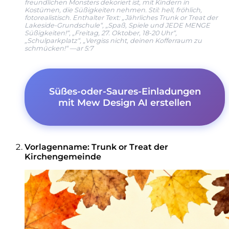
freundlichen Monsters dekoriert ist, mit Kindern in
Kostümen, die Süßigkeiten nehmen. Stil: hell, fröhlich,
fotorealistisch. Enthalter Text: „Jährliches Trunk or Treat der
Lakeside-Grundschule“, „Spaß, Spiele und JEDE MENGE
Süßigkeiten!“, „Freitag, 27. Oktober, 18-20 Uhr“,
„Schulparkplatz“, „Vergiss nicht, deinen Kofferraum zu
schmücken!“ —ar 5:7
Süßes-oder-Saures-Einladungen
mit Mew Design AI erstellen
Vorlagenname: Trunk or Treat der
Kirchengemeinde