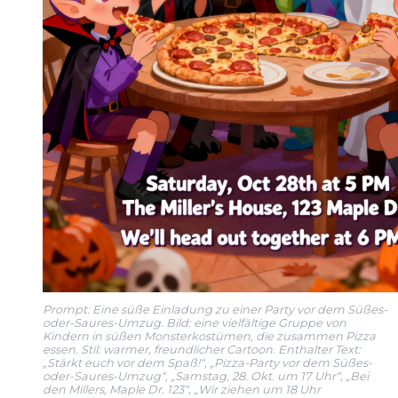
Prompt: Eine süße Einladung zu einer Party vor dem Süßes-
oder-Saures-Umzug. Bild: eine vielfältige Gruppe von
Kindern in süßen Monsterkostümen, die zusammen Pizza
essen. Stil: warmer, freundlicher Cartoon. Enthalter Text:
„Stärkt euch vor dem Spaß!“, „Pizza-Party vor dem Süßes-
oder-Saures-Umzug“, „Samstag, 28. Okt. um 17 Uhr“, „Bei
den Millers, Maple Dr. 123“, „Wir ziehen um 18 Uhr