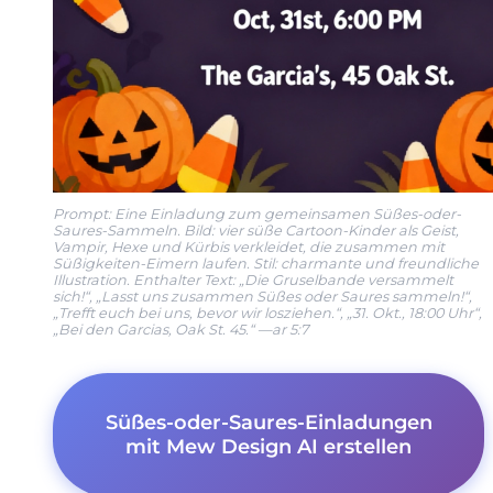
Prompt: Eine Einladung zum gemeinsamen Süßes-oder-
Saures-Sammeln. Bild: vier süße Cartoon-Kinder als Geist,
Vampir, Hexe und Kürbis verkleidet, die zusammen mit
Süßigkeiten-Eimern laufen. Stil: charmante und freundliche
Illustration. Enthalter Text: „Die Gruselbande versammelt
sich!“, „Lasst uns zusammen Süßes oder Saures sammeln!“,
„Trefft euch bei uns, bevor wir losziehen.“, „31. Okt., 18:00 Uhr“,
„Bei den Garcias, Oak St. 45.“ —ar 5:7
Süßes-oder-Saures-Einladungen
mit Mew Design AI erstellen