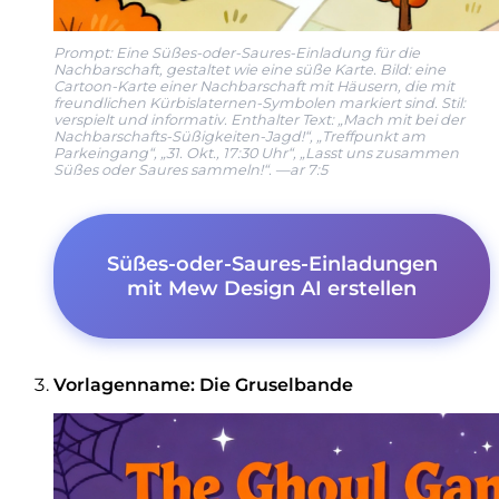
Prompt: Eine Süßes-oder-Saures-Einladung für die
Nachbarschaft, gestaltet wie eine süße Karte. Bild: eine
Cartoon-Karte einer Nachbarschaft mit Häusern, die mit
freundlichen Kürbislaternen-Symbolen markiert sind. Stil:
verspielt und informativ. Enthalter Text: „Mach mit bei der
Nachbarschafts-Süßigkeiten-Jagd!“, „Treffpunkt am
Parkeingang“, „31. Okt., 17:30 Uhr“, „Lasst uns zusammen
Süßes oder Saures sammeln!“. —ar 7:5
Süßes-oder-Saures-Einladungen
mit Mew Design AI erstellen
Vorlagenname: Die Gruselbande