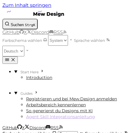
Zum Inhalt springen
Suchen
Strg
K
GitHub
X
Discord
RSS
Farbschema wählen
Sprache wählen
Start Here
Introduction
Guides
Registrieren und bei Mew.Design anmelden
Arbeitsbereich kennenlernen
So generierst du Designs mit KI
Agent Skill Integrationsanleitung
GitHub
X
Discord
RSS