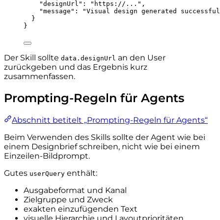
"designUrl"
: 
"
https://...
"
,
"message"
: 
"
Visual design generated successful
}
}
Der Skill sollte
an den User
data.designUrl
zurückgeben und das Ergebnis kurz
zusammenfassen.
Prompting-Regeln für Agents
Abschnitt betitelt „Prompting-Regeln für Agents“
Beim Verwenden des Skills sollte der Agent wie bei
einem Designbrief schreiben, nicht wie bei einem
Einzeilen-Bildprompt.
Gutes
enthält:
userQuery
Ausgabeformat und Kanal
Zielgruppe und Zweck
exakten einzufügenden Text
visuelle Hierarchie und Layoutprioritäten