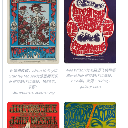
Wes Wilson为杰斐逊飞机和感
骷髅与玫瑰，Alton Kelley和
恩而死乐队创作的迷幻海报，
Stanley Mouse为感恩而死乐
1966年。来源：dking-
队创作的迷幻海报，1966年。
gallery.com
来源：
denverartmuseum.org