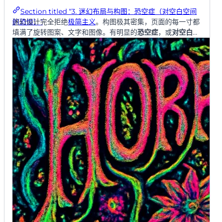
Section titled “3. 迷幻布局与构图：恐空症（对空白空间
迷幻设计完全拒绝
极简主义
。构图极其密集，页面的每一寸都
的恐惧）”
填满了旋转图案、文字和图像。有明显的
恐空症
，或
对空白空
间的恐惧
。布局通常是漩涡状的旋转，将观者的目光拉向中
心。