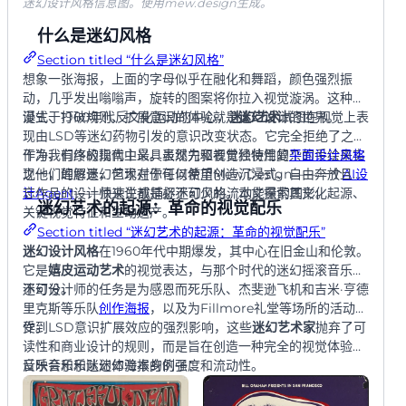
迷幻设计风格信息图。使用mew.design生成。
什么是迷幻风格
Section titled “什么是迷幻风格”
想象一张海报，上面的字母似乎在融化和舞蹈，颜色强烈振
动，几乎发出嗡嗡声，旋转的图案将你拉入视觉漩涡。这种沉
浸式、打破规则、扩展意识的体验就是
诞生于1960年代反文化运动的中心，
迷幻艺术
迷幻设计
试图在视觉上表
的世界。
现由LSD等迷幻药物引发的意识改变状态。它完全拒绝了之前
干净、有序的现代主义。虽然先驱者曾经使用复杂的手绘来实
作为我们终极指南中最具表现力和视觉独特性的
平面设计风格
现他们的愿景，但现在你可以使用Mew Design——一个
之一，理解迷幻艺术对于任何希望创造沉浸式、自由奔放且难
AI设
计Agent
忘作品的设计师来说都是必不可少的。本文探索其文化起源、
——快速生成捕捉迷幻风格流动能量的图形。
迷幻艺术的起源：革命的视觉配乐
关键视觉特征和生动遗产。
Section titled “迷幻艺术的起源：革命的视觉配乐”
迷幻设计风格
在1960年代中期爆发，其中心在旧金山和伦敦。
它是
嬉皮运动艺术
的视觉表达，与那个时代的迷幻摇滚音乐密
不可分。
迷幻设计师的任务是为感恩而死乐队、杰斐逊飞机和吉米·亨德
里克斯等乐队
创作海报
，以及为Fillmore礼堂等场所的活动创
作。
受到LSD意识扩展效应的强烈影响，这些
迷幻艺术家
抛弃了可
读性和商业设计的规则，而是旨在创造一种完全的视觉体验，
反映音乐和迷幻体验本身的强度和流动性。
音乐会和乐队迷幻海报的例子：