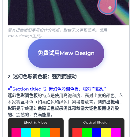
带有扭曲迷幻字母设计的海报，融合了文字和艺术。使用
mew.design生成。
免费试用Mew Design
2. 迷幻色彩调色板：强烈而振动
Section titled “2. 迷幻色彩调色板：强烈而振动”
迷幻色彩调色板
的特点是使用高饱和度、高对比度的颜色。艺
术家将互补色（如亮红色和绿色）紧挨着放置，创造出
振动色
彩
以下是一些迷幻色彩调色板示例，可以激发你的平面设计灵
的光学效果，使设计看起来闪烁和移动。调色板是电力般
的、震撼的，充满能量。
感：