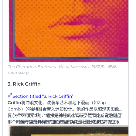
The Chambers Brothers，Victor Moscoso，1967年。来源：
moma.org
3. Rick Griffin
Section titled “3. Rick Griffin”
Griffin
将冲浪文化、改装车艺术和地下漫画（如Zap
Comix）的独特融合带入迷幻设计。他的作品以超现实图像、
复杂插图和精湛的、通常是神秘的字母设计而闻名。他创造了
**主要作品：**他为Fillmore吉米·亨德里克斯音乐会创
那个时代一些最具标志性和奇怪的角色，最著名的是”飞行眼
作的”飞行眼球”海报是有史以来最著名的迷幻海报之
球”。
一。他还设计了传奇专辑封面，如感恩而死乐队的
Aoxomoxoa
。