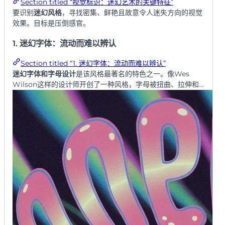
Section titled “视觉标识：迷幻艺术的关键特征”
要识别
迷幻风格
，寻找密集、鲜艳且故意令人迷失方向的视觉
效果。目标是压倒感官。
1. 迷幻字体：流动而难以辨认
Section titled “1. 迷幻字体：流动而难以辨认”
迷幻字体和字母设计
是该风格最著名的特色之一。像Wes
Wilson这样的设计师开创了一种风格，字母被扭曲、拉伸和
融化以填满页面的每个角落。可读性不是主要关注点；字体成
为了抽象的、纹理性的元素，是整体图像的一部分，迫使观
者”体验”海报而不仅仅是阅读它。