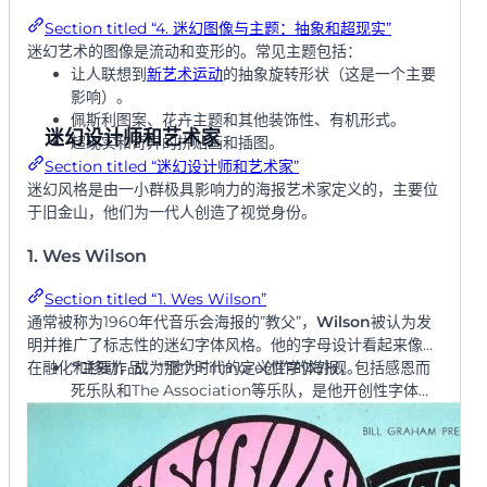
Section titled “4. 迷幻图像与主题：抽象和超现实”
迷幻艺术的图像是流动和变形的。常见主题包括：
让人联想到
新艺术运动
的抽象旋转形状（这是一个主要
影响）。
佩斯利图案、花卉主题和其他装饰性、有机形式。
迷幻设计师和艺术家
超现实和奇异的拼贴画和插图。
Section titled “迷幻设计师和艺术家”
迷幻风格是由一小群极具影响力的海报艺术家定义的，主要位
于旧金山，他们为一代人创造了视觉身份。
1. Wes Wilson
Section titled “1. Wes Wilson”
通常被称为1960年代音乐会海报的”教父”，
Wilson
被认为发
明并推广了标志性的迷幻字体风格。他的字母设计看起来像是
在融化和移动，成为那个时代的定义性字体外观。
**主要作品：**他为Fillmore创作的海报，包括感恩而
死乐队和The Association等乐队，是他开创性字体风
格的典型例子。