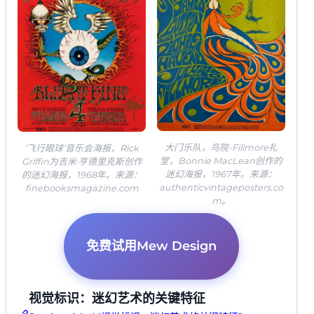
大门乐队，鸟院-Fillmore礼
’飞行眼球’音乐会海报，Rick
堂，Bonnie MacLean创作的
Griffin为吉米·亨德里克斯创作
迷幻海报，1967年。来源：
的迷幻海报，1968年。来源：
authenticvintageposters.co
finebooksmagazine.com
m。
免费试用Mew Design
视觉标识：迷幻艺术的关键特征