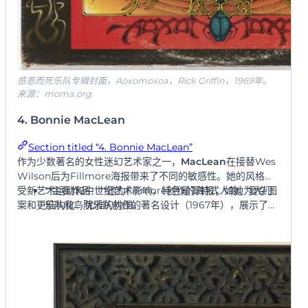
感恩而死乐队专辑封面，Aoxomoxoa，Rick Griffin，1969年。
来源：moma.org
4. Bonnie MacLean
Section titled “4. Bonnie MacLean”
作为少数著名的女性迷幻艺术家之一，
MacLean
在接替Wes
Wilson后为Fillmore海报带来了不同的敏感性。她的风格深
受新艺术运动和中世纪艺术影响，特色是哥特式人物、复杂图
**主要作品：**她为Fillmore创作的海报，如她为大门
案和更结构化、优雅的构图。
乐队和鸟院乐队创作的著名设计（1967年），展示了她
独特的具象风格和美丽的、流动的手写字母。