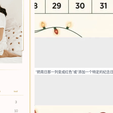
）**按钮。例如，让 AI “把周日那一列变成红色”或“添加一个特定的纪念