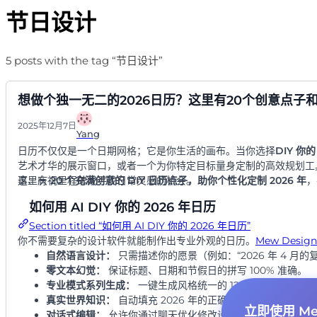
节日设计
5 posts with the tag “节日设计”
想做个独一无二的2026日历？这里有20个创意点子和
2025年12月7日
Yang
日历不仅仅是一个日期网格；它是你生活的画布。当你选择
DIY 你
艺术才华的展示窗口，或者一个为你特定目标量身定制的高效规划工
事、庆祝里程碑或寻找日常灵感的机会。
这里有
20 个充满创意的 DIY 日历点子，助你个性化定制 2026 年
，
如何用 AI DIY 你的 2026 年日历
Section titled “如何用 AI DIY 你的 2026 年日历”
你不需要复杂的设计软件就能制作出专业外观的日历。
Mew Design
自然语言设计：
只需描述你的愿景（例如：“2026 年 4 月
零文本幻觉：
保证标题、日期和节假日的拼写 100% 准确。
专业模式系列生成：
一键生成风格统一的 12 个月日历系列
真实世界知识：
自动填充 2026 年的正确日期、星期和节假
立即使用 Mew
对话式编辑：
允许你通过聊天优化修改设计（例如：“把字体颜