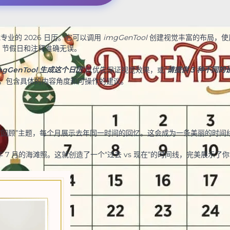
成专业的 2026 日历。它可以调用
imgGenTool
创建视觉丰富的布局，使
、节假日和注释准确无误。
mgGenTool 生成这个日历
”以优先保证视觉效果，或“
请提供 3 种不同的
，包含具体的内容角度和可操作的建议。
度回顾”主题，每个月展示去年同一时间的回忆。这会成为一条美丽的时间
 7 月的海滩照。这就创造了一个“过去 vs 现在”的时间线，完美展示了
鉴。