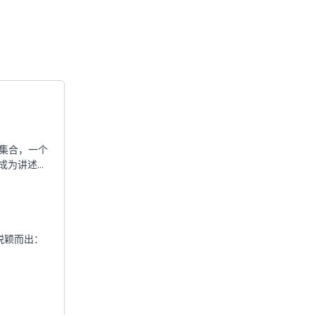
集合，一个
成为讲述故
脱颖而出：