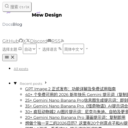
跳转到内容
搜索
Ctrl
K
Docs
Blog
GitHub
X
Discord
RSS
选择主题
选择语言
All posts
Recent posts
GPT Image 2 正式发布：功能详解及免费试用指南
40+ 个免费可用的 2026 新年快乐 Gemini 提示词（复
25+ Gemini Nano Banana Pro信息图生成提示词：
35+ Gemini Nano Banana Pro《怪奇物语》AI提示词
30+ 疯狂动物城2 AI图片提示词：尼克与朱迪、自拍及更
20+ Gemini Nano Banana Pro 漫画提示词：复制即用
想做个独一无二的2026日历？这里有20个创意点子和AI