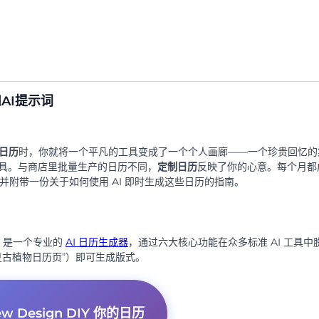
AI提示词
的日历
时，你就将一个平凡的工具变成了一个个人画廊——一个珍贵回忆的
具。与商店里批量生产的日历不同，
定制日历
反映了你的心意。每个月都
并附带一份关于如何使用 AI 即时生成这些日历的指南。
是一个专业的
AI 日历生成器
，通过六大核心功能在众多标准 AI 工具中
的复古植物日历页”）即可生成版式。
，确保全年风格一致。
日。
 Design DIY 你的日历
色改成蓝色”）。