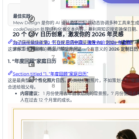
最佳实践：
Mew Design 是你的 AI 设计助手，可以动态协调多种工具来生
codeDesign
处理结构化长文本内容，并利用知识搜索确保日期
20 个 DIY 日历创意，激发你的 2026 年灵感
为了获得最佳效果，可在提示词中直接指导 AI。例如，“
请使用 i
Section titled “20 个 DIY 日历创意，激发你的 2026 年灵感”
来探索多种风格，再最终确定布局。
这里有二十个独特的概念，帮助你创建一个有意义的
2026 定制日历
1. “年度回顾”家庭日历
Section titled “1. “年度回顾”家庭日历”
这是最典型的
个性化照片日历
。与其随机放照片，不如策划一个“年
合送给祖父母。
内容建议：
1 月份使用去年自家后院的雪景照，7 月份使用去年
人在过去 12 个月里的成长。
为什么有效：
它将你的日历变成了一本庆祝时光流逝的家庭年