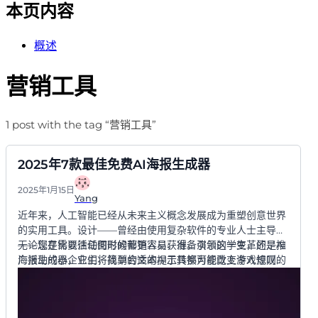
本页内容
概述
营销工具
1 post with the tag “营销工具”
2025年7款最佳免费AI海报生成器
2025年1月15日
Yang
近年来，人工智能已经从未来主义概念发展成为重塑创意世界
的实用工具。设计——曾经由使用复杂软件的专业人士主导
——现在比以往任何时候都更容易获得。引领这一变革的是AI
无论您是需要活动图形的营销人员、准备演示的学生，还是推
海报生成器，它们将简单的文本提示转换为视觉上令人惊叹的
广活动的小企业主，找到合适的AI工具都可能改变游戏规则。
海报。
本指南探索了2025年可用的
最佳免费AI海报生成器
，帮助您
快速而美观地将创意变为现实。