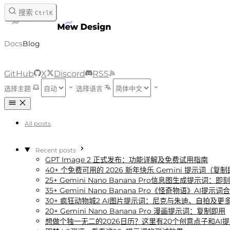
跳转到内容
搜索
Ctrl
K
Docs
Blog
GitHub
X
Discord
RSS
选择主题
选择语言
All posts
Recent posts
GPT Image 2 正式发布：功能详解及免费试用指南
40+ 个免费可用的 2026 新年快乐 Gemini 提示词（复
25+ Gemini Nano Banana Pro信息图生成提示词：
35+ Gemini Nano Banana Pro《怪奇物语》AI提示词
30+ 疯狂动物城2 AI图片提示词：尼克与朱迪、自拍及更
20+ Gemini Nano Banana Pro 漫画提示词：复制即用
想做个独一无二的2026日历？这里有20个创意点子和AI