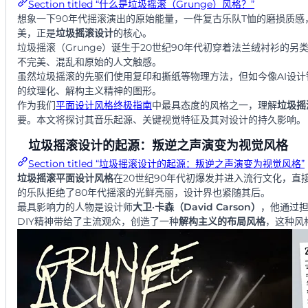
Section titled “什么是垃圾摇滚（Grunge）风格？”
想象一下90年代摇滚演出的原始能量，一件复古乐队T恤的磨损质
美，正是
垃圾摇滚设计
的核心。
垃圾摇滚（Grunge）诞生于20世纪90年代初穿着法兰绒衬衫的
不完美、混乱和原始的人文触感。
虽然垃圾摇滚的先驱们使用复印和撕纸等物理方法，但如今像AI设
的纹理化、解构主义精神的图形。
作为我们
平面设计风格终极指南
中最具态度的风格之一，理解
垃圾摇
要。本文将探讨其音乐起源、关键视觉特征及其对设计的持久影响。
垃圾摇滚设计的起源：叛逆之声演变为视觉风格
Section titled “垃圾摇滚设计的起源：叛逆之声演变为视觉风格”
垃圾摇滚平面设计风格
在20世纪90年代初爆发并进入流行文化，直接反映
的乐队拒绝了80年代摇滚的光鲜亮丽，设计界也紧随其后。
最具影响力的人物是设计师
大卫·卡森（David Carson）
，他通过担
DIY精神带给了主流观众，创造了一种
解构主义的布局风格
，这种风
种视觉表达。