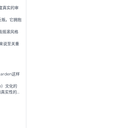
度真实的审
反叛。它拥抱
圾摇滚风格
来说至关重
arden这样
e）文化的
和真实性的一