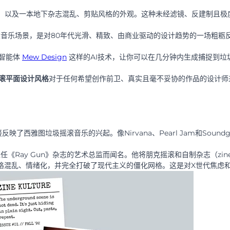
感，以及一本地下杂志混乱、剪贴风格的外观。这种未经滤镜、反建制且极
另类音乐场景，是对80年代光滑、精致、由商业驱动的设计趋势的一场粗粝
计智能体
Mew Design
这样的AI技术，让你可以在几分钟内生成捕捉到垃
滚平面设计风格
对于任何希望创作前卫、真实且毫不妥协的作品的设计师
了西雅图垃圾摇滚音乐的兴起。像Nirvana、Pearl Jam和Soundg
任《Ray Gun》杂志的艺术总监而闻名。他将朋克摇滚和自制杂志（zin
格混乱、情绪化，并完全打破了现代主义的僵化网格。这是对X世代焦虑