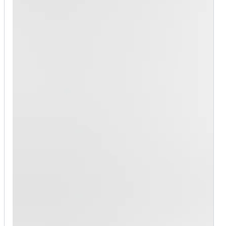
and mysterious expression. His hair is styled like a
modern K-pop idol’s, peeking out from under the hat.
The figure should be set against a clean, plain
background to clearly display the full costume effect.