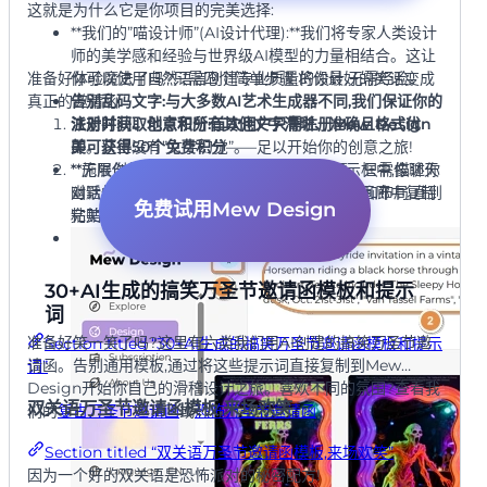
这就是为什么它是你项目的完美选择:
**我们的”喵设计师”(AI设计代理):**我们将专家人类设计
师的美学感和经验与世界级AI模型的力量相结合。这让
准备好体验魔法了吗?只需四个简单步骤,将你最好的笑话变成
你可以使用自然语言创建专业质量的设计,无需经验。
真正的邀请函:
告别乱码文字:
与大多数AI艺术生成器不同,我们保证你的
派对时间、地点和所有其他文字
注册并获取创意积分:
首次用户只需注册Mew Design
清晰、准确且格式优
美
即可获得
。这里没有”文字幻觉”。
50个免费积分
——足以开始你的创意之旅!
**无限创意修改:**对第一稿不满意?没问题。只需像聊天
**施展你的”设计咒语”(输入提示词):**在提示框中,描述你
对话一样输入后续命令,轻松调整颜色、字体和布局,直到
幽默的万圣节派对邀请概念。随意从下面的画廊中复制
免费试用Mew Design
完美。
粘贴我们的任何提示词。
**个性化资产上传:**你可以上传自己的logo、参考图片,
甚至派对二维码,我们的AI将无缝地将它们整合到你的设
计中。
30+AI生成的搞笑万圣节邀请函模板和提示
词
准备好笑一笑了吗?这里有六类我们用AI创建的搞笑万圣节邀
Section titled “30+AI生成的搞笑万圣节邀请函模板和提示
请函。告别通用模板,通过将这些提示词直接复制到Mew
词”
Design开始你自己的滑稽设计之旅。喜欢不同的氛围?查看我
双关语万圣节邀请函模板,来场欢笑
们的
复古万圣节邀请函
或
恐怖万圣节邀请函
。
Section titled “双关语万圣节邀请函模板,来场欢笑”
因为一个好的双关语是恐怖派对的秘密配方!