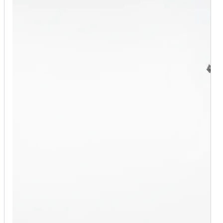
The costume consists of a black crop top, a pair of
black high-waisted pants with mysterious dark
patterns, a leather moto jacket, Gothic Cross
Accessories, and combat boots. She is also wearing a
holographic belt and a stylish harness, and holding a
prop demon-hunting sword with glowing accents.
She is striking a ready-for-action pose, with bold K-
pop idol-style makeup and her hair in a high ponytail
with colorful streaks. The figure should be set against
a clean, plain background to clearly display the full
costume effect.