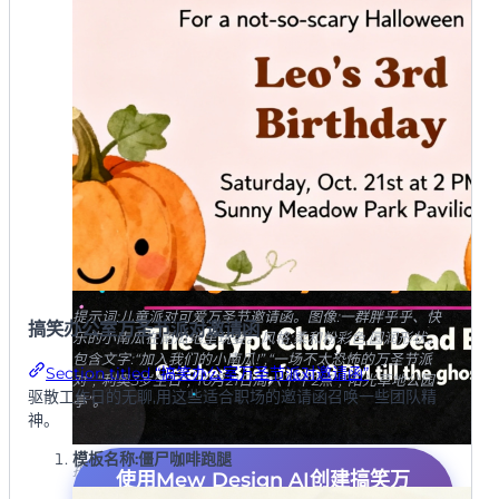
提示词:儿童派对可爱万圣节邀请函。图像:一群胖乎乎、快
搞笑办公室万圣节派对邀请函
乐的小南瓜在南瓜地里玩耍。风格:柔和粉彩色,圆润形状。
包含文字:“加入我们的小南瓜!”,“一场不太恐怖的万圣节派
Section titled “搞笑办公室万圣节派对邀请函”
对”,“利奥3岁生日”,“10月21日周六下午2点”,“阳光草地公园
驱散工作日的无聊,用这些适合职场的邀请函召唤一些团队精
亭”。
神。
模板名称:僵尸咖啡跑腿
提示词:幽默万圣节舞会派对邀请函。图像:戴着墨镜和金链
使用Mew Design AI创建搞笑万
子的可爱幽灵在迪斯科球下跳舞。风格:复古70年代氛围,充