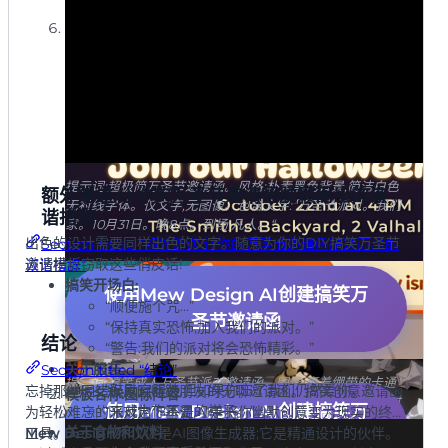
模板名称:有骨头要挑
提示词:超极简万圣节邀请函。风格:朴素黑色背景,简洁白色
额外赠送:让你的万圣节邀请函脱颖而出的诙
无衬线字体。仅文字,无图像。包含文字:“万圣节派对。我们
谐措辞
家。10月31日。晚8点。到场,凡人。“
出色的设计需要同样出色的文字。随意为你的DIY搞笑万圣节
Section titled “额外赠送:让你的万圣节邀请函脱颖而出的
邀请模板窃取这些俏皮话!
诙谐措辞”
搞笑开场白:
提示词:搞笑独特万圣节烧烤邀请函。图像:戴着维京头盔的
使用Mew Design AI创建搞笑万
卡通骷髅,在篝火上欢快地烤香肠。风格:俏皮傻气。包含文
“顺便施个咒…”
圣节邀请函
字:“这是维京人葬礼…为这根热狗。”,“加入我们的万圣节烧
“保持真实恐怖,加入我们的派对。”
结论
烤。”,“10月22日下午4点”,“史密斯家后院,瓦尔哈拉路2号”。
“警告:我们的派对将会恐怖精彩。”
关于服装:
Section titled “结论”
提示词:搞笑成人万圣节派对邀请函。图像:裹着绷带的卡通
“鼓励穿服装,但如果你忘了我们仍然爱你。”
忘掉那些因错误原因吓跑朋友的无聊邀请函。搞笑创意邀请函
模板名称:图标阵容
木乃伊躺在沙发上放松,眼睛上放着黄瓜片。包含文字:“是时
使用Mew Design AI创建搞笑万
“来成为你不是的样子。”
为轻松难忘的派对定下基调,AI是将你幽默创意变为现实的终极
候放松了。”,“疲惫父母的万圣节派对”,“甜蜜墓穴:地窖守护者
关于食物和饮料:
工具。
Mew Design
不仅仅是AI图像生成器;它是精通设计的伙伴。
圣节邀请函
巷55号”,“10月28日周六”,“孩子恐怖,我们的派对不恐怖。“