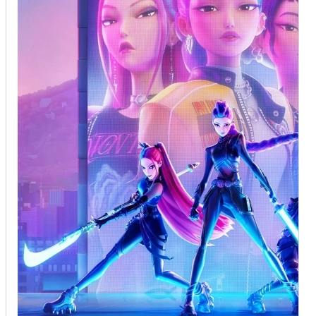
模板名称:懒人服装派对
使用Mew Design AI创建搞笑万
旅行者联谊会”,“来成为过去、现在或将来的你。”,“2025年11
使用Mew Design AI创建搞笑万
月4日晚8点”,“悖论酒吧”。
圣节邀请函
圣节邀请函
提示词:极简搞笑万圣节邀请函。图像:朴素背景前的简单白
布幽灵。风格:极其简单。包含文字:“低努力,高精神。”,“懒人
使用Mew Design AI创建搞笑万
服装派对。”,“穿服装,或不穿。我们不在乎。”,“我们的公寓”,
圣节邀请函
“10月28日”。
使用Mew Design AI创建搞笑万
模板名称:幽灵侦探社
圣节邀请函
提示词:极简图标式万圣节邀请函。图像:一排三个简洁图标:
提示词:搞笑谋杀悬疑派对邀请函。图像:戴着猎鹿帽拿着放
幽灵、鸡尾酒杯、音符。风格:现代图形化。图标下方文字:
大镜的可爱幽灵。风格:迷人神秘。包含文字:“游戏开始了!或
“10月31日,晚9点”,“派对街123号”。 —ar 7:5
者…漂浮了?”,“万圣节谋杀悬疑之夜”,“帮我们解决失踪糖果的
案件。”,“10月28日”,“老图书馆”。
使用Mew Design AI创建搞笑万
圣节邀请函
使用Mew Design AI创建搞笑万
圣节邀请函