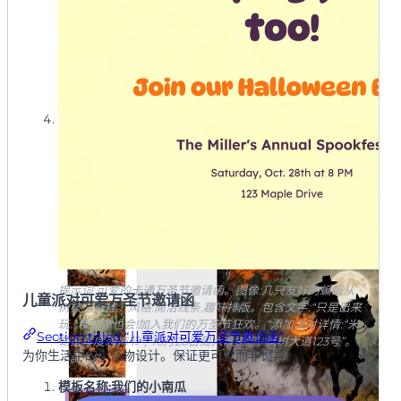
**以高清格式导出或分享你的杰作:**一旦你的设计完美
了,你可以下载用于打印或分享的高清文件。或者,点击”
发布”在Mew Design灵感画廊中展示你的作品。
提示词:可爱的卡通万圣节邀请函。图像:几只友好的蝙蝠从
儿童派对可爱万圣节邀请函
树枝上倒挂。风格:简洁线条,趣味排版。包含文字:“只是出来
玩…希望你也会!加入我们的万圣节狂欢。“添加派对详情:“米
Section titled “儿童派对可爱万圣节邀请函”
勒家年度恐怖节”,“10月28日周六晚8点”,“枫树大道123号”。
为你生活中的小怪物设计。保证更可爱而非诡异。
—ar 5:7
模板名称:我们的小南瓜