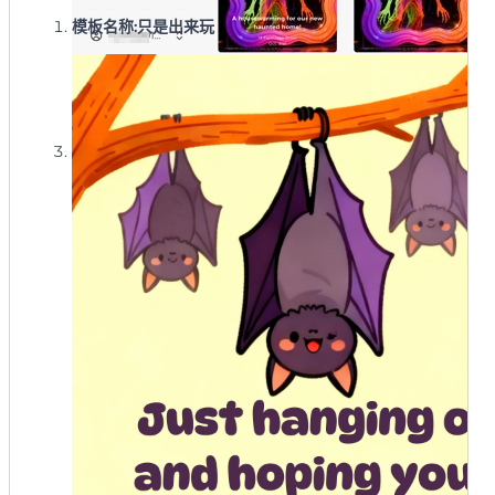
模板名称:只是出来玩
**完善直到完美:**点击”完善”按钮并与AI聊天进行更改,
比如”让字体更卡通化”、“使用更明亮的颜色”、“将xx文
字向下移动50px”,或”文字和背景图片分离较明显。生成
图像时请考虑文字的自然融合。”