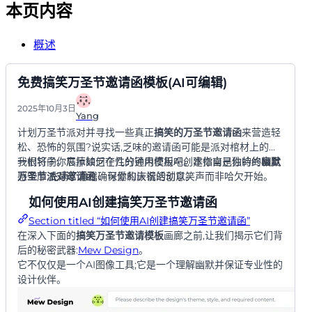
本页内容
概述
免费搞笑万圣节邀请函模板(AI可编辑)
2025年10月3日
Yang
计划万圣节派对并寻找一些真正
搞笑的万圣节邀请函
来营造轻
松、恐怖的氛围?说实话,乏味的邀请函可能是派对棺材上的第
一根钉子。忘掉缺乏个性的通用模板吧。本指南是你的终极灵
我们将向你展示如何在几分钟内使用AI创建你自己独特的
幽默
感宝库,充满了滑稽、可爱和诙谐的创意。
万圣节派对邀请函
,确保你的庆祝活动以笑声而非哈欠开始。
如何使用AI创建搞笑万圣节邀请函
Section titled “如何使用AI创建搞笑万圣节邀请函”
在深入下面的
搞笑万圣节邀请模板
画廊之前,让我们揭示它们背
后的秘密武器:
Mew Design
。
它不仅仅是一个AI图像工具;它是一个理解幽默并保证专业性的
设计伙伴。