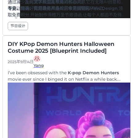
“加入我们享受美酒和幽灵。”
通过减少
乱码文字和混乱布局
的核心问题,它在无限AI创意和对
“我们会有很多咬的东西…两种。“
专业、精确、实用最终产品
不要让你最好的笑话无人听闻。
的需求之间架起了桥梁。
今天就访问Mew Design
,领
取免费积分,开始制作滑稽万圣节邀请函,让每个人都迫不及待
提示词:职场搞笑万圣节邀请函。图像:办公椅上的骷髅疯狂
使用Mew Design AI创建搞笑万
模板名称:疯狂科学家实验室
地想参加!
地在电脑上打字,周围是空咖啡杯。风格:共鸣幽默。包含文
节日设计
圣节邀请函
字:“这个项目要了我的命!我们休息一下吧。”,“无截止日期万
圣节欢乐时光”,“10月27日周五,下午5:01”,“楼下酒吧”。
提示词:搞笑疯狂科学家主题邀请函。图像:白发狂乱的卡通
DIY KPop Demon Hunters Halloween
骷髅,在实验室里兴高采烈地混合冒泡药水。风格:多彩混
模板名称:选择你的毒药
Costume 2025 [Blueprint Included]
乱。包含文字:“它活了!(我们的派对。)”,“加入我最新的乐趣
提示词:可爱儿童万圣节睡衣邀请函。图像:一群穿着怪物连
使用Mew Design AI创建搞笑万
实验。”,“10月27日晚9点”,“弗兰克博士实验室(车库)“。
体衣的不同孩子进行枕头大战。风格:有趣充满活力。包含文
2025年9月14日
圣节邀请函
字:“怪物狂欢睡衣派对!”,“准备好恐怖故事、电影和零食!”,“10
Yang
提示词:现代成人万圣节鸡尾酒派对邀请函。图像:科学烧杯
月28日周六,晚6点开始”,“致电555-1234向莎拉回复”。
I’ve been obsessed with the
K-pop Demon Hunters
和试管装满多彩发光饮料。风格:简洁时尚。包含文字:“选择
使用Mew Design AI创建搞笑万
movie ever since I binged it on Netflix a while back.
你的毒药。”,“万圣节鸡尾酒实验”,“10月31日晚9点”,“实验室,
The stunning visuals, the dark fantasy storyline, the
圣节邀请函
模板名称:被诅咒的电子表格
科学大道1号”。
使用Mew Design AI创建搞笑万
incredible outfits—I was completely hooked.
圣节邀请函
提示词:诙谐万圣节邀请卡。图像:卡通骷髅挠着下巴,举着单
提示词:设计成电子表格的诙谐办公室万圣节邀请函。列:“任
根骨头。风格:简洁幽默。包含文字:“我有根骨头要和你挑…
使用Mew Design AI创建搞笑万
模板名称:时间旅行者联谊会
务”,“状态”,“所有者”。行:“工作” -> “已取消”,“万圣节派对” ->
你应该来我的派对!”添加详情:“10月31日”,“晚8点”,“骨头酒吧
圣节邀请函
“强制”,“全体员工”。在单元格中添加详情:“地点:休息室”,“日
烧烤店,骷髅街1号”。
模板名称:最甜蜜的幽灵
期:10/31”,“时间:下午4点”。 —ar 7:5
提示词:搞笑创意服装派对邀请函。图像:霸王龙、中世纪骑
士和宇航员在对话。风格:不协调幽默。包含文字:“年度时间