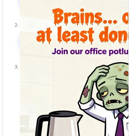
圣节邀请函
满活力的色彩。包含文字:“摇动你的幽灵!”,“一场惊人有趣的
舞会派对”,“地窖俱乐部,死胡同路44号”,“10月31日,晚9点至幽
灵回家”。 —ar 5:7
模板名称:科学怪人的零食
使用Mew Design AI创建搞笑万
圣节邀请函
模板名称:幽灵与美酒