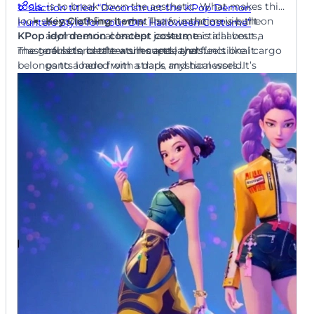
tools
, is to break down the aesthetic. What makes this
Section titled “Deconstruct the KPop Demon
使用Mew Design AI创建搞笑万
look so iconic? From what I saw in the movie, the
Key Clothing Items:
The foundation is built on
Hunters Style for Your DIY Halloween Costume”
圣节邀请函
KPop idol demon concept costume
asymmetrical leather jackets, tactical vests,
is all about a
masterful blend of textures and layers.
The goal is to create a silhouette that feels like it
corsets, battle-worn capes, and functional cargo
belongs to a hero from a dark, mystical world.
pants loaded with straps and harnesses. It’s
about looking both elegant and ready for action.
模板名称:便利贴
Essential Fabrics:
I saw a lot of faux leather and
sleek vinyl mixed with softer, more dramatic
materials like velvet and sheer, ripped fabrics for
提示词:设计成便签本上手写便条的休闲搞笑万圣节邀请函。
a ghostly, layered effect. This contrast is key to
风格:非正式个人化。包含文字:“友情提示:万圣节派对。我
the
dark fantasy KPop style outfit
.
家。周六。到场或做方块…这是糟糕的服装。“在下方添加详
Must-Have Accessories:
This is where the
情。
“hunter” identity shines. Think silver chains,
gothic cross pendants, glowing rune charms,
fingerless leather gloves, and intricate
使用Mew Design AI创建搞笑万
harnesses. These details sell the story.
圣节邀请函