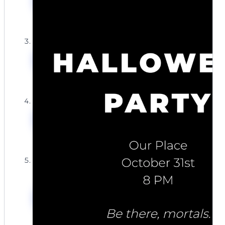
圣节邀请函
“让我们提升团队精神!”,“跨部门万圣节庆祝。”,“主中庭”,“10
月27日周五下午4点”。
模板名称:木乃伊的休息日
提示词:可爱黑猫万圣节邀请函。图像:戴着尖顶女巫帽的毛
使用Mew Design AI创建搞笑万
茸茸卡通小猫玩着毛线球。风格:甜美迷人。包含文字:“准备
圣节邀请函
好度过喵喵完美的魔法时光!”,“克洛伊的万圣节派对”,“10月
28日”,“下午4点”,“猫薄荷巷25号”。
模板名称:截止日期恐怖故事
使用Mew Design AI创建搞笑万
圣节邀请函
提示词:可爱双关语万圣节邀请函。图像:友好的卡通蜘蛛编
织一张写着”嗨!”的网。风格:俏皮简洁。包含文字:“是时候来
点蜘蛛网乐趣了!爬到我们这里来参加万圣节派对。”,“10月
28日周六晚7点”,“帕克家,蜘蛛威克巷1号”。
模板名称:怪物狂欢睡衣派对
使用Mew Design AI创建搞笑万
圣节邀请函