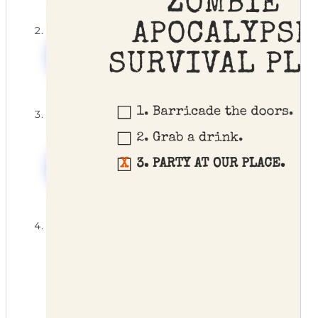
模板名称:强制会议
使用Mew Design AI创建搞笑万
提示词:成人派对的搞笑万圣节邀请函。图像:两个卡通幽灵
圣节邀请函
欢快地用冒泡的鸡尾酒干杯。风格:现代和[极简主义]
(/zh/blog/minimalism-graphic-design-style/)。包含文
字:“让我们喝个烂醉!”,“加入我们享受幽灵与美酒”,“杰西卡
家,4B公寓”,“10月27日周五”,“晚8点供应魔药。” —ar 5:7
模板名称:尖牙般美好时光
使用Mew Design AI创建搞笑万
圣节邀请函
模板名称:女巫,拜托!