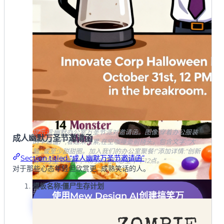
提示词:幽默办公室万圣节派对邀请函。图像:穿着办公服装
成人幽默万圣节邀请函
的卡通僵尸,看起来很累,在空咖啡壶前挠头。包含文字:“大
脑…或至少甜甜圈。加入我们的办公室聚餐!”添加详情:“创新
Section titled “成人幽默万圣节邀请函”
公司万圣节聚餐”,“10月31日,休息室中午12点。“
对于那些心态年轻但欣赏更…成熟笑话的人。
模板名称:僵尸生存计划
提示词:搞笑可爱万圣节邀请函。图像:友好、笨拙的卡通科
使用Mew Design AI创建搞笑万
学怪人怪物拿着一大块糖果。风格:俏皮多彩。包含文字:“零
圣节邀请函
食、糖果和傻怪物!”,“邀请你参加米娅的万圣节狂欢”,“10月
29日”,“下午3点”,“怪物路14号”。