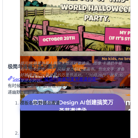
提示词:搞笑外星人绑架主题派对邀请函。图像:卡通奶牛被
极简与诙谐万圣节邀请创意
和平地传送进UFO。风格:复古科幻漫画书。包含文字:“准备
好被传送!”,“一场外星的万圣节派对。”,“10月28日”,“我家(如
Section titled “极简与诙谐万圣节邀请创意”
果还在的话)。“
有时候,少即是多。这些设计使用巧妙的概念和简洁的布局来传
递幽默。
提示词:女生之夜万圣节派对幽默邀请函。图像:时尚压力山
大的卡通女巫瘫坐在椅子上,手拿一杯红酒。包含文字:“女巫
使用Mew Design AI创建搞笑万
模板名称:野兽派邀请
最好有我的酒!急需的万圣节聚会。“添加详情:“没有孩子,没
圣节邀请函
有扫帚,只有酒。”,“黑猫酒吧”,“10月27日周五晚8点”。
提示词:搞笑团建万圣节邀请函。图像:一群穿着商务服装的
使用Mew Design AI创建搞笑万
模板名称:维京人葬礼(为了热狗)
友好卡通幽灵围着饮水机击掌。风格:明亮积极。包含文字: