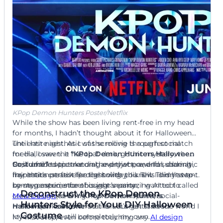
模板名称:视力表
提示词:设计成视力表的诙谐万圣节邀请函。字母在表格下方
越来越小,拼出:“邀请你参加我们十月三十一日晚八点的万圣
节派对”。在底部用小字添加地址。
使用Mew Design AI创建搞笑万
圣节邀请函
KPop Demon Hunters Poster/Netflix
While the show has been living rent-free in my head
提示词:可爱简洁儿童万圣节派对邀请函。图像:小卡通幽灵
for months, I hadn’t thought about it for Halloween
努力举着一根巨大多彩棒棒糖。风格:简洁,极简,甜美。包含
模板名称:错误404:未找到服装
until last night. As I was scrolling through social
The entire aesthetic of the movie is a perfect match
文字:“邀请你参加城里最甜蜜的派对!”,“加入芬恩享受恐怖乐
趣!”,“10月31日下午3点”,“社区糖果大厅”。
media, I saw the
for Halloween. It has that dark, gothic mystery, the
“KPop Demon Hunters Halloween
Costume”
thrill of the supernatural, and that powerful, dramatic
So, I decided to take on the project, and I’m sharing
topic trending everywhere, and suddenly,
提示词:设计成404错误页面的搞笑极客万圣节邀请函。风格:
inspiration struck like lightning: this is it. This has to
flair that’s perfect for the holiday. I knew I didn’t want
my entire creative process with you. This is my step-
经典浏览器错误消息。包含文字:“错误404:未找到服装。但
be my costume for this year’s party.
some generic, store-bought version; I wanted to
by-step experience of using an amazing AI tool called
使用Mew Design AI创建搞笑万
找到了派对!”,“加入我们在服务器室(我们的公寓),10/28晚9
Deconstruct the KPop Demon
create a unique
Mew Design
to bring my movie-inspired, social-
DIY KPop Demon Hunters
点”。
圣节邀请函
Hunters Style for Your DIY Halloween
Halloween costume
media-sparked vision to life. Let’s get started.
that felt authentic to the world I
Costume
loved, but was still completely my own.
My first step, even before touching any
AI design