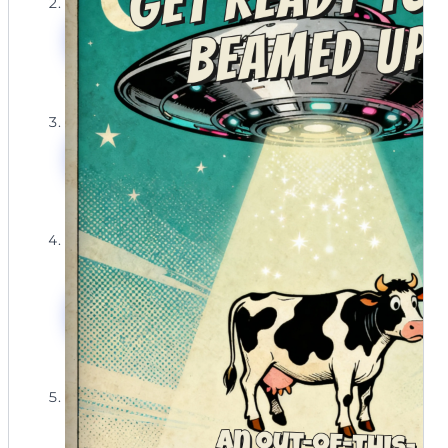
模板名称:女巫的休息夜
提示词:幼儿可爱吸血鬼邀请函。图像:微笑的卡通小吸血鬼,
使用Mew Design AI创建搞笑万
尖牙是糖果玉米。风格:明亮欢快。包含文字:“我想吃你的糖
圣节邀请函
果!(也会分享一些!)”,“幼儿友好万圣节玩耍约会”,“10月22日上
午10点”,“小芽芽游乐场”。 —ar 5:7
模板名称:团队精神(幽灵)
使用Mew Design AI创建搞笑万
圣节邀请函
提示词:搞笑女巫主题邀请卡。图像:戴着墨镜,摆出时髦姿势
的卡通女巫。风格:现代时尚。包含文字:“女巫最好有我的糖
果!”。添加详情:“成人不给糖就捣蛋派对”,“女巫团会所,塞勒
姆法院666号”,“10月31日”。
模板名称:喵喵完美魔法派对
使用Mew Design AI创建搞笑万
圣节邀请函
模板名称:爬过来