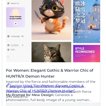
For Women: Elegant Gothic & Warrior Chic of
HUNTR/X Demon Hunter
Inspired by the fierce and fashionable members of the
Section titled “For Women: Elegant Gothic &
K-pop girl group HUNTR/X in the
KPop Demon
Warrior Chic of HUNTR/X Demon Hunter”
Hunters
movie, I wanted a look that was both fierce
My Prompt for Mew Design:
Generate a
and beautiful.
photorealistic, full-body image of a young woman
wearing a K-pop Demon Hunters Halloween costume.