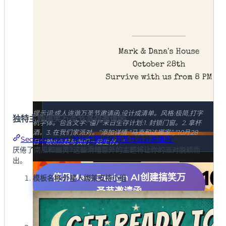
提示词:成人诙谐万圣节邀请函,设计成清单。风格:极简,打字
独特主题搞笑万圣节派对邀请函
机字体。包含文字:“僵尸末日生存计划:1. 封锁门窗。2. 拿杯
酒。3. 在我们家派对。“添加详情:“马克和达娜家”,“10月28
Section titled “独特主题搞笑万圣节派对邀请函”
日”,“晚8点起与我们一起生存。“
厌倦了南瓜和幽灵?这些滑稽意外的主题将让你的派对脱颖而
出。
提示词:设计成日历会议请求的办公室万圣节邀请函。风格:
使用Mew Design AI创建搞笑万
模板名称:外星人绑架支持小组
极简,企业风格。包含文字:“强制会议:第四季度灵魂审查”,“议
圣节邀请函
程:1. 服装比赛 2. 吃披萨 3. 提早回家。“添加详情:“3号会议
室,10月31日,下午3点。“